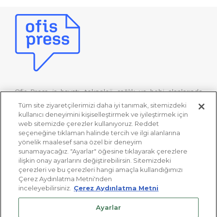
Ofis Press, iş hayatı, teknoloji, sağlık ve hobi alanlarında
online bilgi, kültür ve eğlence platformudur. Ofis Press’in
Tüm site ziyaretçilerimizi daha iyi tanımak, sitemizdeki
uzman editörleri tarafından hazırlanan özgün içerikleriyle bu
kullanıcı deneyimini kişiselleştirmek ve iyileştirmek için
web sitemizde çerezler kullanıyoruz. Reddet
alanlarda pek çok bilgi sahibi olabilir, keyifli zaman
seçeneğine tıklaman halinde tercih ve ilgi alanlarına
geçirebilirsiniz.
yönelik maalesef sana özel bir deneyim
sunamayacağız. "Ayarlar" öğesine tıklayarak çerezlere
ilişkin onay ayarlarını değiştirebilirsin. Sitemizdeki
Kişisel Verilerin Korunması
çerezleri ve bu çerezleri hangi amaçla kullandığımızı
Çerez Aydınlatma Metni'nden
Aydınlatma Metni
inceleyebilirsiniz.
Çerez Aydınlatma Metni
Site Kullanım Koşulları
Ayarlar
Çerez Aydınlatma Metni