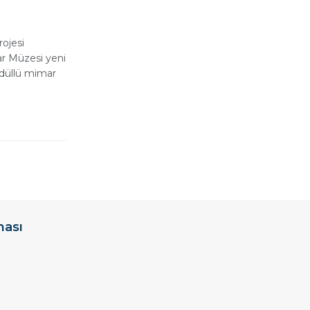
ojesi
r Müzesi yeni
ödüllü mimar
ması