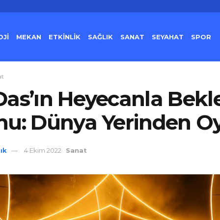
Jİ
MEKAN
ETKİNLİK
SAĞLIK
SANAT
SEYAHAT
SPOR
at
as’ın Heyecanla Bekl
u: Dünya Yerinden O
ık
4 Ekim 2022
Sanat