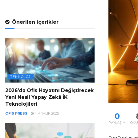
Önerilen içerikler
TEKNOLOJI
2026’da Ofis Hayatını Değiştirecek
Yeni Nesil Yapay Zekâ İK
Teknolojileri
OFIS PRESS
4 ARALIK 2025
0
PAYLAŞIM
OK