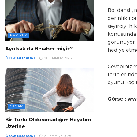
Bol danslı, 
derinlikli 
seyirciyi h
konusunda 
KARIYER
görünüyor. 
Ayrılsak da Beraber miyiz?
hediye etme
ÖZGE BOZKURT
30 TEMMUZ 2025
Cevabınız ev
tarihlerind
oyunu kaçır
Görsel: w
YAŞAM
Bir Türlü Olduramadığım Hayatım
Üzerine
ÖZGE BOZKURT
15 TEMMUZ 2025