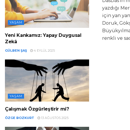
DasDas’ın m
yazdığı Mer
için yan ya
YAŞAM
Doruk, Gökş
Büyükyılmaz
Yeni Kankamız: Yapay Duygusal
renkli ve sad
Zekâ
GÜLBEN ŞAŞ
4 EYLÜL 2025
YAŞAM
Çalışmak Özgürleştirir mi?
ÖZGE BOZKURT
13 AĞUSTOS 2025