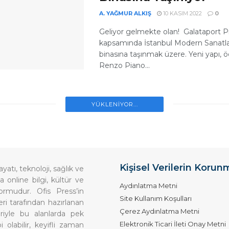
A. YAĞMUR ALKIŞ
10 KASIM 2022
0
Geliyor gelmekte olan! Galataport Pr
kapsamında İstanbul Modern Sanatla
binasına taşınmak üzere. Yeni yapı, 
Renzo Piano...
YÜKLENIYOR...
Kişisel Verilerin Korun
ayatı, teknoloji, sağlık ve
a online bilgi, kültür ve
Aydınlatma Metni
ormudur. Ofis Press’in
Site Kullanım Koşulları
ri tarafından hazırlanan
Çerez Aydınlatma Metni
eriyle bu alanlarda pek
Elektronik Ticari İleti Onay Metni
i olabilir, keyifli zaman