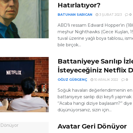
Hatırlatıyor?
BATUHAN SARICAN
3 ŞUBAT 2023
0
ABD’li ressam Edward Hopper’ın (18
meşhur Nighthawks (Gece Kuşları, 19
tuval üzerine yağlı boya tablosu, is
bile birçok...
Battaniyeye Sarılıp İz
İsteyeceğiniz Netflix Di
OĞUZ GÜRGENÇ
10 ARALIK 2022
0
Soğuk havaları değerlendirmenin en
battaniyeye sarılıp dizi keyfi yapmak o
‘’Acaba hangi diziye başlasam?’’ diye
düşünüyorsanız, sizin için...
Avatar Geri Dönüyor