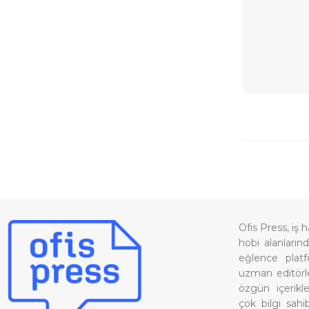
Ofis Press, iş h
hobi alanlarınd
eğlence platf
uzman editörle
özgün içerikl
çok bilgi sahib