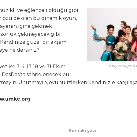
müzikli ve eğlenceli olduğu gibi
bir özü de olan bu dinamik oyun,
ikayenin içine çekmek
zorluk çekmeyecek gibi
Kendinize güzel bir akşam
ye ne dersiniz?
radyozeugma
et ise 3-4, 17-18 ve 31 Ekim
e DasDas’ta sahnelenecek bu
mayın. Unutmayın, oyunu izlerken kendinizle karşılaşab
ww.umke.org
Sonraki yazı