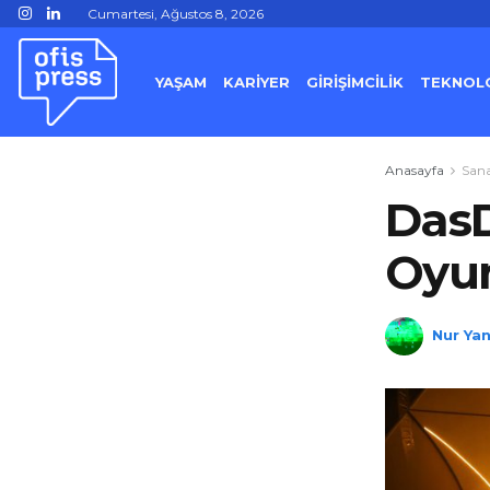
Cumartesi, Ağustos 8, 2026
YAŞAM
KARİYER
GİRİŞİMCİLİK
TEKNOLO
Anasayfa
San
DasD
Oyun
Nur Yan