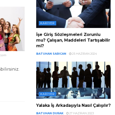
KARIYER
İşe Giriş Sözleşmeleri Zorunlu
mu? Çalışan, Maddeleri Tartışabilir
mi?
BATUHAN SARICAN
25 HAZIRAN 2024
.com
ilirsiniz.
KARIYER
Yalaka İş Arkadaşıyla Nasıl Çalışılır?
BATUHAN DURAK
27 HAZIRAN 2023