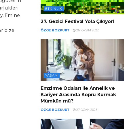
igüzel’in
ürlükleri
ETKINLIK
ay, Emine
27. Gezici Festival Yola Çıkıyor!
er bize
ÖZGE BOZKURT
26 KASIM 2022
YAŞAM
Emzirme Odaları ile Annelik ve
Kariyer Arasında Köprü Kurmak
Mümkün mü?
ÖZGE BOZKURT
27 OCAK 2025