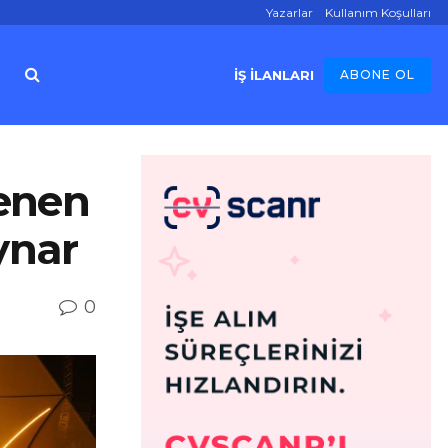
Yazarlar
Kullanım Koşulları
İŞ İLANLARI
ABONE OL
enen
ynar
0