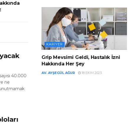
Hakkında
z
KARIYER
ayacak
Grip Mevsimi Geldi, Hastalık İzni
Hakkında Her Şey
AV. AYŞEGÜL AĞUR
18 EKIM 2023
sayısı 40.000
ye ne
ri unutmamak
loları