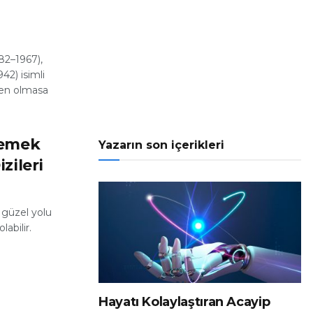
82–1967),
42) isimli
men olmasa
lemek
Yazarın son içerikleri
zileri
 güzel yolu
labilir.
Hayatı Kolaylaştıran Acayip