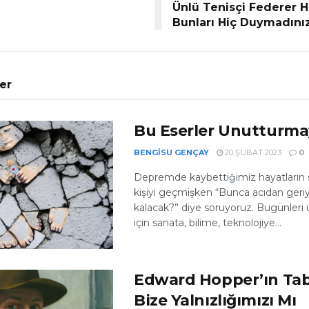
Ünlü Tenisçi Federer 
Bunları Hiç Duymadını
ler
Bu Eserler Unutturm
BENGISU GENÇAY
20 ŞUBAT 2023
0
Depremde kaybettiğimiz hayatların 
kişiyi geçmişken “Bunca acıdan geri
kalacak?” diye soruyoruz. Bugünle
için sanata, bilime, teknolojiye...
Edward Hopper’ın Tab
Bize Yalnızlığımızı Mı