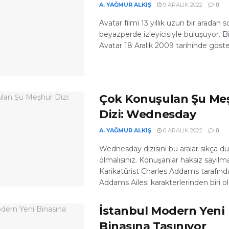
A. YAĞMUR ALKIŞ
9 ARALIK 2022
0
Avatar filmi 13 yıllık uzun bir aradan
beyazperde izleyicisiyle buluşuyor. Bi
Avatar 18 Aralık 2009 tarihinde göste
Çok Konuşulan Şu Me
Dizi: Wednesday
A. YAĞMUR ALKIŞ
6 ARALIK 2022
0
Wednesday dizisini bu aralar sıkça 
olmalısınız. Konuşanlar haksız sayılm
Karikatürist Charles Addams tarafında
Addams Ailesi karakterlerinden biri ola
İstanbul Modern Yeni
Binasına Taşınıyor