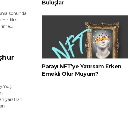
Buluşlar
 sonra sonunda
rinci film
rime...
şhur
Parayı NFT’ye Yatırsam Erken
Emekli Olur Muyum?
duymuş
az.
n yaratılan
n...