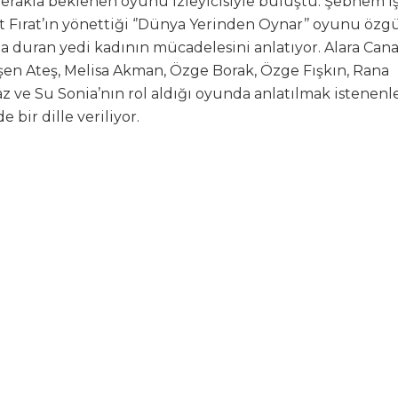
erakla beklenen oyunu izleyicisiyle buluştu. Şebnem İş
t Fırat’ın yönettiği ‘’Dünya Yerinden Oynar’’ oyunu özg
na duran yedi kadının mücadelesini anlatıyor. Alara Can
en Ateş, Melisa Akman, Özge Borak, Özge Fışkın, Rana
 ve Su Sonia’nın rol aldığı oyunda anlatılmak istenenl
e bir dille veriliyor.