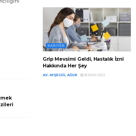
cılığını
KARIYER
Grip Mevsimi Geldi, Hastalık İzni
Hakkında Her Şey
AV. AYŞEGÜL AĞUR
18 EKIM 2023
lemek
zileri