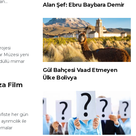
n...
Alan Şef: Ebru Baybara Demir
ojesi
r Müzesi yeni
ödüllü mimar
Gül Bahçesi Vaad Etmeyen
Ülke Bolivya
za Film
fiste her gün
ayrımcılık ile
temalar