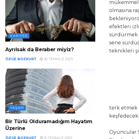
mükemmelliy
olmasına ra
bekleniyord
efektleri iz
sürdürmek i
KARIYER
sene sürdüğü
Ayrılsak da Beraber miyiz?
teknikleri ş
ÖZGE BOZKURT
30 TEMMUZ 2025
terk etmek 
YAŞAM
keşfedecekl
Bir Türlü Olduramadığım Hayatım
Üzerine
Oyuncular S
ÖZGE BOZKURT
15 TEMMUZ 2025