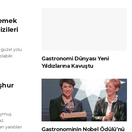
lemek
zileri
 güzel yolu
labilir.
Gastronomi Dünyası Yeni
Yıldızlarına Kavuştu
şhur
duymuş
az.
n yaratılan
Gastronominin Nobel Ödülü’nü