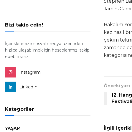
Stephen Lan
James Camer
Bakalım Yö
Bizi takip edin!
kez nasıl bi
çekim teknik
İçeriklerimize sosyal medya üzerinden
zamanda da
hızlıca ulaşabilmek için hesaplarımızı takip
kategorisin
edebilirsiniz.
Instagram
Önceki yazı
LinkedIn
12. Hang
Festival
Kategoriler
İlgili içerik
YAŞAM