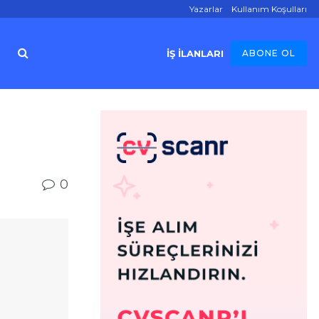
Yazarlar
Kullanım Koşulları
İŞ İLANLARI
ABONE OL
0