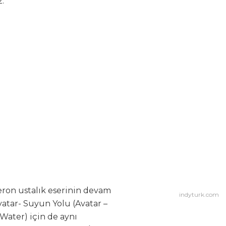
z.
ron ustalık eserinin devam
indyturk.com
vatar- Suyun Yolu (Avatar –
Water) için de aynı