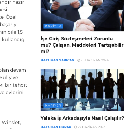
andır hazır
mesi
e. Özel
 başarıyı
KARIYER
n bile 1,5
İşe Giriş Sözleşmeleri Zorunlu
e kullandığı
mu? Çalışan, Maddeleri Tartışabilir
mi?
BATUHAN SARICAN
25 HAZIRAN 2024
k olan devam
Sully ve
ki bir tehdit
e evlerini
KARIYER
Yalaka İş Arkadaşıyla Nasıl Çalışılır?
 Winslet,
BATUHAN DURAK
27 HAZIRAN 2023