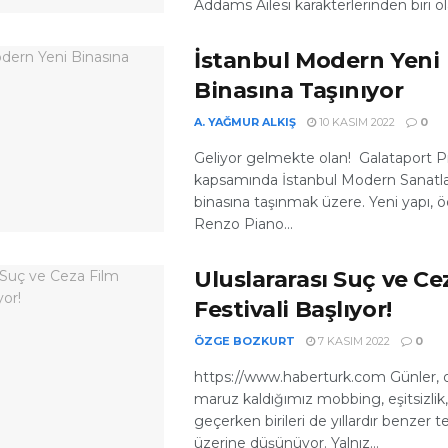
Addams Ailesi karakterlerinden biri ola
İstanbul Modern Yeni
Binasına Taşınıyor
A. YAĞMUR ALKIŞ
10 KASIM 2022
0
Geliyor gelmekte olan! Galataport Pr
kapsamında İstanbul Modern Sanatla
binasına taşınmak üzere. Yeni yapı, 
Renzo Piano...
Uluslararası Suç ve Ce
Festivali Başlıyor!
ÖZGE BOZKURT
7 KASIM 2022
0
https://www.haberturk.com Günler, o
maruz kaldığımız mobbing, eşitsizlik, 
geçerken birileri de yıllardır benzer 
üzerine düşünüyor. Yalnız...