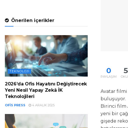
Önerilen içerikler
0
TEKNOLOJI
PAYLAŞIM
OK
2026’da Ofis Hayatını Değiştirecek
Yeni Nesil Yapay Zekâ İK
Avatar filmi
Teknolojileri
buluşuyor.
OFIS PRESS
4 ARALIK 2025
Birinci fil
yeni bir çağ
gişede reko