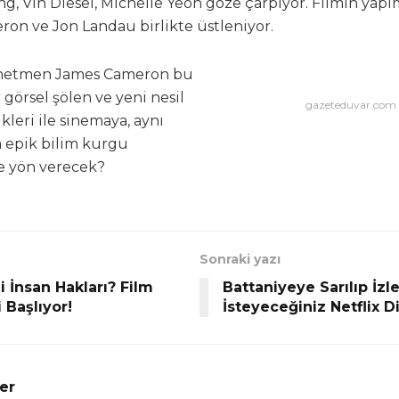
g, Vin Diesel, Michelle Yeoh göze çarpıyor. Filmin yapım
on ve Jon Landau birlikte üstleniyor.
netmen James Cameron bu
r görsel şölen ve yeni nesil
gazeteduvar.com
leri ile sinemaya, aynı
 epik bilim kurgu
e yön verecek?
Sonraki yazı
i İnsan Hakları? Film
Battaniyeye Sarılıp İz
i Başlıyor!
İsteyeceğiniz Netflix Di
ler