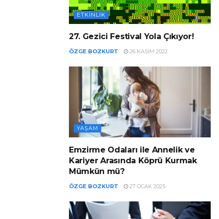
ETKINLIK
27. Gezici Festival Yola Çıkıyor!
ÖZGE BOZKURT
26 KASIM 2022
YAŞAM
Emzirme Odaları ile Annelik ve
Kariyer Arasında Köprü Kurmak
Mümkün mü?
ÖZGE BOZKURT
27 OCAK 2025