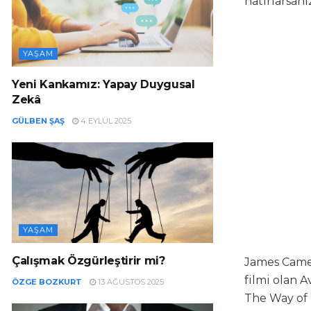
hatırlarsanı
YAŞAM
Yeni Kankamız: Yapay Duygusal
Zekâ
GÜLBEN ŞAŞ
4 EYLÜL 2025
YAŞAM
Çalışmak Özgürleştirir mi?
James Came
filmi olan A
ÖZGE BOZKURT
13 AĞUSTOS 2025
The Way of 