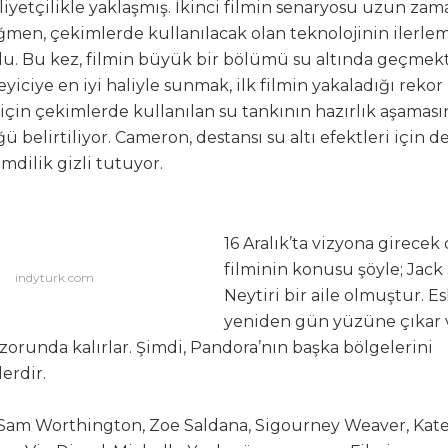
etçilikle yaklaşmış. İkinci filmin senaryosu uzun zam
ğmen, çekimlerde kullanılacak olan teknolojinin ilerle
u. Bu kez, filmin büyük bir bölümü su altında geçmekt
leyiciye en iyi haliyle sunmak, ilk filmin yakaladığı rekor
çin çekimlerde kullanılan su tankının hazırlık aşamasını
 belirtiliyor. Cameron, destansı su altı efektleri için d
imdilik gizli tutuyor.
16 Aralık’ta vizyona girece
filminin konusu şöyle; Jack 
indyturk.com
Neytiri bir aile olmuştur. Es
yeniden gün yüzüne çıkar v
zorunda kalırlar. Şimdi, Pandora’nın başka bölgelerini
erdir.
am Worthington, Zoe Saldana, Sigourney Weaver, Kate