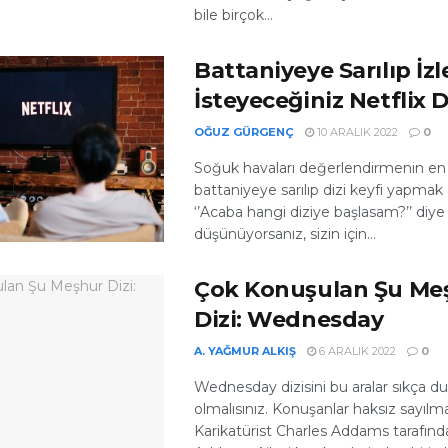
bile birçok...
Battaniyeye Sarılıp İz
İsteyeceğiniz Netflix Di
OĞUZ GÜRGENÇ
10 ARALIK 2022
0
Soğuk havaları değerlendirmenin en
battaniyeye sarılıp dizi keyfi yapmak o
‘’Acaba hangi diziye başlasam?’’ diye
düşünüyorsanız, sizin için...
Çok Konuşulan Şu Me
Dizi: Wednesday
A. YAĞMUR ALKIŞ
6 ARALIK 2022
0
Wednesday dizisini bu aralar sıkça 
olmalısınız. Konuşanlar haksız sayılm
Karikatürist Charles Addams tarafında