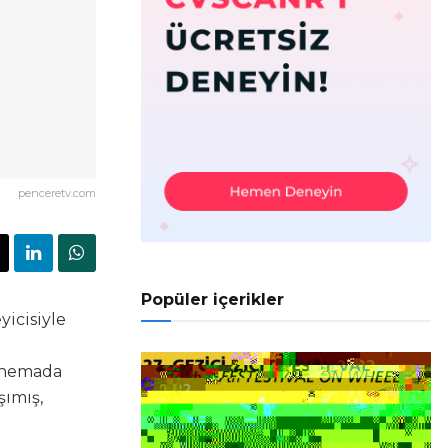
penceretv.com
Popüler içerikler
yicisiyle
sinemada
şımış,