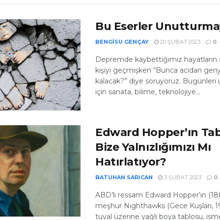
Bu Eserler Unutturm
BENGISU GENÇAY
20 ŞUBAT 2023
0
Depremde kaybettiğimiz hayatların 
kişiyi geçmişken “Bunca acıdan geri
kalacak?” diye soruyoruz. Bugünle
için sanata, bilime, teknolojiye...
Edward Hopper’ın Tab
Bize Yalnızlığımızı Mı
Hatırlatıyor?
BATUHAN SARICAN
3 ŞUBAT 2023
0
ABD’li ressam Edward Hopper’ın (18
meşhur Nighthawks (Gece Kuşları, 19
tuval üzerine yağlı boya tablosu, is