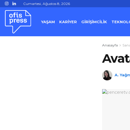
Cumartesi, Ağustos 8, 2026
YAŞAM
KARİYER
GİRİŞİMCİLİK
TEKNOLO
Anasayfa
San
Avat
A. Yağm