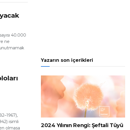
ayacak
sayısı 40.000
ye ne
ri unutmamak
Yazarın son içerikleri
loları
82–1967),
42) isimli
2024 Yılının Rengi: Şeftali Tüyü
men olmasa