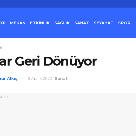
Jİ
MEKAN
ETKİNLİK
SAĞLIK
SANAT
SEYAHAT
SPOR
at
ar Geri Dönüyor
ur Alkış
9 Aralık 2022
Sanat