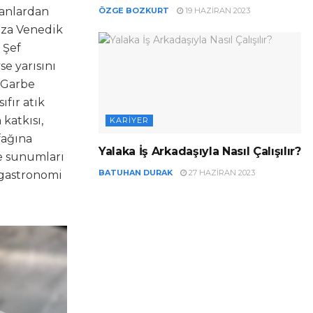
ranlardan
ÖZGE BOZKURT
19 HAZIRAN 2023
zza Venedik
 Şef
e yarısını
l Garbe
ıfır atık
katkısı,
KARIYER
fağına
Yalaka İş Arkadaşıyla Nasıl Çalışılır?
ve sunumları
BATUHAN DURAK
27 HAZIRAN 2023
e gastronomi