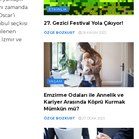
ynı zamanda
ETKINLIK
Oscar’ı
27. Gezici Festival Yola Çıkıyor!
nbul seçkisi
enlenen
ÖZGE BOZKURT
26 KASIM 2022
 İzmir ve
YAŞAM
Emzirme Odaları ile Annelik ve
Kariyer Arasında Köprü Kurmak
Mümkün mü?
ÖZGE BOZKURT
27 OCAK 2025