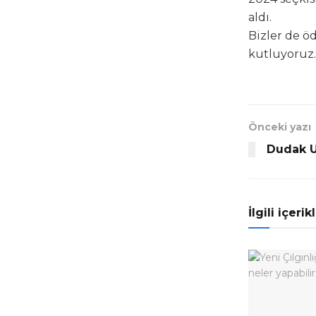
aldı.
Bizler de ö
kutluyoruz. 
Önceki yazı
Dudak U
İlgili içerik