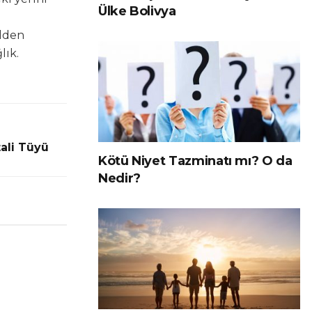
Ülke Bolivya
ülden
lık.
tali Tüyü
Kötü Niyet Tazminatı mı? O da
Nedir?