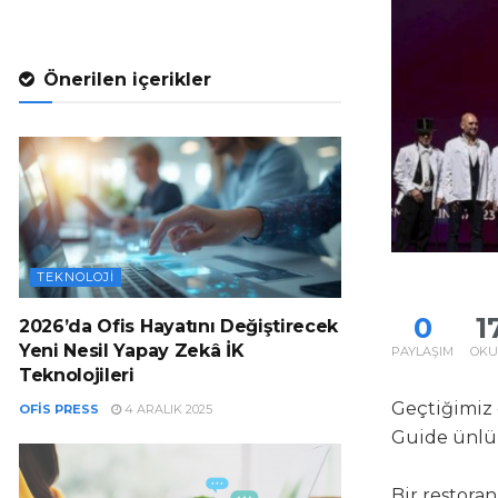
Önerilen içerikler
TEKNOLOJI
0
1
2026’da Ofis Hayatını Değiştirecek
Yeni Nesil Yapay Zekâ İK
PAYLAŞIM
OK
Teknolojileri
Geçtiğimiz 
OFIS PRESS
4 ARALIK 2025
Guide ünlü 
Bir restoran