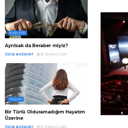
KARIYER
Ayrılsak da Beraber miyiz?
ÖZGE BOZKURT
30 TEMMUZ 2025
YAŞAM
Bir Türlü Olduramadığım Hayatım
Üzerine
ÖZGE BOZKURT
15 TEMMUZ 2025