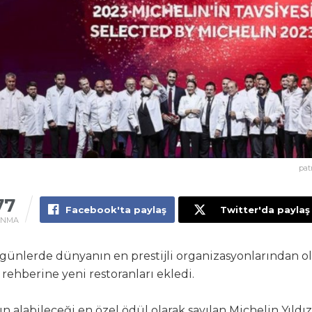
pat
77
Facebook'ta paylaş
Twitter'da paylaş
UNMA
günlerde dünyanın en prestijli organizasyonlarından o
rehberine yeni restoranları ekledi.
ın alabileceği en özel ödül olarak sayılan Michelin Yıldız