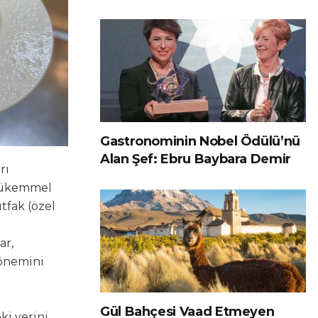
Gastronominin Nobel Ödülü’nü
Alan Şef: Ebru Baybara Demir
rı
z mükemmel
tfak (özel
ar,
 önemini
Gül Bahçesi Vaad Etmeyen
ki yerini