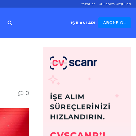
Yazarlar
Kullanım Koşulları
İŞ İLANLARI
ABONE OL
0