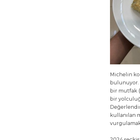
Michelin kom
bulunuyor. 
bir mutfak 
bir yolculu
Değerlendir
kullanılan m
vurgulamak 
2024 seçkisi