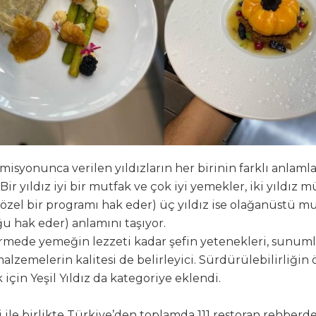
isyonunca verilen yıldızların her birinin farklı anlamla
Bir yıldız iyi bir mutfak ve çok iyi yemekler, iki yıldı
(özel bir programı hak eder) üç yıldız ise olağanüstü mu
ğu hak eder) anlamını taşıyor.
mede yemeğin lezzeti kadar şefin yetenekleri, sunuml
alzemelerin kalitesi de belirleyici. Sürdürülebilirliğin
için Yeşil Yıldız da kategoriye eklendi.
 ile birlikte Türkiye’den toplamda 111 restoran rehberde