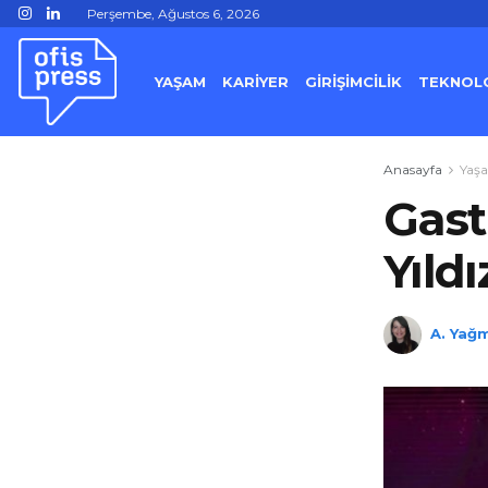
Perşembe, Ağustos 6, 2026
YAŞAM
KARİYER
GİRİŞİMCİLİK
TEKNOLO
Anasayfa
Yaş
Gast
Yıld
A. Yağm