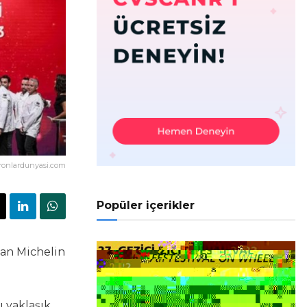
ronlardunyasi.com
Popüler içerikler
lan Michelin
ı yaklaşık