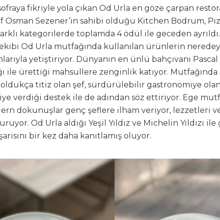
ofraya fikriyle yola çıkan Od Urla en göze çarpan resto
Şef Osman Sezener’in sahibi olduğu Kitchen Bodrum, Pi
arklı kategorilerde toplamda 4 ödül ile geceden ayrıldı.
ekibi Od Urla mutfağında kullanılan ürünlerin neredeys
larıyla yetiştiriyor. Dünyanın en ünlü bahçıvanı Pasca
 ile ürettiği mahsullere zenginlik katıyor. Mutfağında s
ldukça titiz olan şef, sürdürülebilir gastronomiye olan 
iye verdiği destek ile de adından söz ettiriyor. Ege mut
ern dokunuşlar genç şeflere ilham veriyor, lezzetleri 
uruyor. Od Urla aldığı Yeşil Yıldız ve Michelin Yıldızı il
arısını bir kez daha kanıtlamış oluyor.