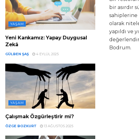
bir asırdır
sahiplerine
olarak nitel
YAŞAM
yapıldı ve y
Yeni Kankamız: Yapay Duygusal
değerlendir
Zekâ
Bodrum.
GÜLBEN ŞAŞ
4 EYLÜL 2025
YAŞAM
Çalışmak Özgürleştirir mi?
ÖZGE BOZKURT
13 AĞUSTOS 2025