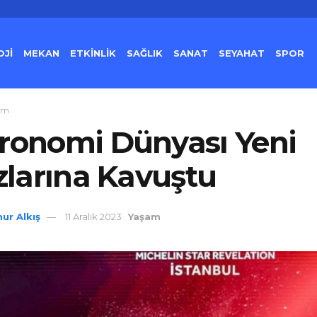
Jİ
MEKAN
ETKİNLİK
SAĞLIK
SANAT
SEYAHAT
SPOR
am
ronomi Dünyası Yeni
ızlarına Kavuştu
ur Alkış
11 Aralık 2023
Yaşam