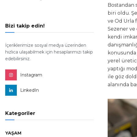
Bostandan s
biri oldu. 
ve Od Urla f
Bizi takip edin!
Sezener ve 
kendi imkan
danışmanlığı
İçeriklerimize sosyal medya üzerinden
hızlıca ulaşabilmek için hesaplarımızı takip
konusunda o
edebilirsiniz.
yerel üretic
yaptığı mod
Instagram
ile göz dold
alanında baş
LinkedIn
Kategoriler
YAŞAM