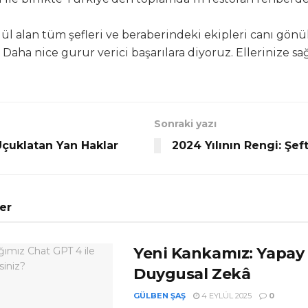
dül alan tüm şefleri ve beraberindeki ekipleri canı gön
Daha nice gurur verici başarılara diyoruz. Ellerinize sağ
Sonraki yazı
çuklatan Yan Haklar
2024 Yılının Rengi: Şef
ler
Yeni Kankamız: Yapay
Duygusal Zekâ
GÜLBEN ŞAŞ
4 EYLÜL 2025
0