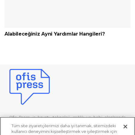
Alabileceğiniz Ayni Yardımlar Hangileri?
Ofis Press, iş hayatı, teknoloji, sağlık ve hobi alanlarında
online bilgi, kültür ve eğlence platformudur. Ofis Press’in
Tüm site ziyaretçilerimizi daha iyi tanımak, sitemizdeki
uzman editörleri tarafından hazırlanan özgün içerikleriyle bu
kullanıcı deneyimini kişiselleştirmek ve iyileştirmek için