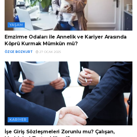
YAŞAM
Emzirme Odaları ile Annelik ve Kariyer Arasında
Köprü Kurmak Mümkün mü?
ÖZGE BOZKURT
27 OCAK 2025
KARIYER
İşe Giriş Sözleşmeleri Zorunlu mu? Çalışan,