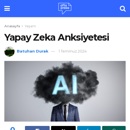
Anasayfa
Yaşam
Yapay Zeka Anksiyetesi
Batuhan Durak
1 Temmuz 2024
0