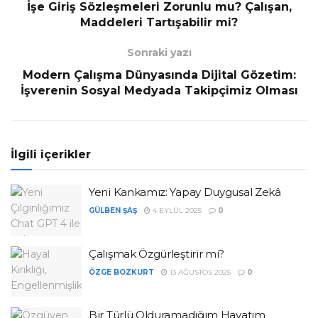
İşe Giriş Sözleşmeleri Zorunlu mu? Çalışan,
Maddeleri Tartışabilir mi?
Sonraki yazı
Modern Çalışma Dünyasında Dijital Gözetim:
İşverenin Sosyal Medyada Takipçimiz Olması
İlgili içerikler
Yeni Kankamız: Yapay Duygusal Zekâ
GÜLBEN ŞAŞ
4 EYLÜL 2025
0
Çalışmak Özgürleştirir mi?
ÖZGE BOZKURT
13 AĞUSTOS 2025
0
Bir Türlü Olduramadığım Hayatım