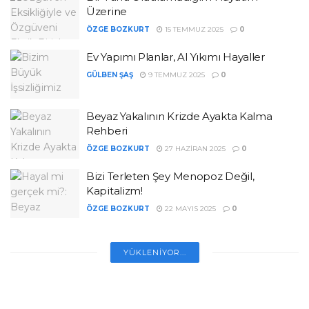
Üzerine
ÖZGE BOZKURT
15 TEMMUZ 2025
0
Ev Yapımı Planlar, AI Yıkımı Hayaller
GÜLBEN ŞAŞ
9 TEMMUZ 2025
0
Beyaz Yakalının Krizde Ayakta Kalma
Rehberi
ÖZGE BOZKURT
27 HAZIRAN 2025
0
Bizi Terleten Şey Menopoz Değil,
Kapitalizm!
ÖZGE BOZKURT
22 MAYIS 2025
0
YÜKLENIYOR...