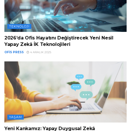
TEKNOLOJI
2026’da Ofis Hayatını Değiştirecek Yeni Nesil
Yapay Zekâ İK Teknolojileri
OFIS PRESS
4 ARALIK 2025
YAŞAM
Yeni Kankamız: Yapay Duygusal Zekâ